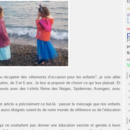
c
do
g
m
p
P
p
s
s
V
1
pu récupérer des vêtements d’occasion pour les enfants
, je suis allée
ins, de 3 et 6 ans. Je leur ai proposé de choisir ce qui leur plaisait. Et
etrouvés avec des t-shirts Reine des Neiges, Spiderman, Avengers, avec
 cet article a précisément ce but-là : passer le message que nos enfants
s, aussi éloignés soient-ils de notre monde de référence ou de l’éducation
qui ne souhaitent pas donner une éducation sexiste et genrée à leurs