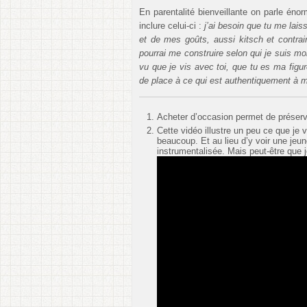
En parentalité bienveillante on parle én
inclure celui-ci :
j’ai besoin que tu me lai
et de mes goûts, aussi kitsch et contrai
pourrai me construire selon qui je suis mo
vu que je vis avec toi, que tu es ma fig
de place à ce qui est authentiquement à moi
Acheter d’occasion permet de préserv
Cette vidéo illustre un peu ce que je
beaucoup. Et au lieu d’y voir une jeune
instrumentalisée. Mais peut-être que 