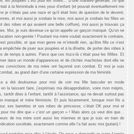
le, les poupées c’est pour les fifilles…
D’une manière générale, ce que
rentait à la féminitude à mes yeux d’enfant (et pouvait éventuellement me
e je n’étais pas une naze et qu’il était hors de question de le devenir,
nes, et moi aussi je snobais le rose, moi aussi je snobais les filles un
nt des robes et qui avaient une belle coiffure), moi aussi je trouvais ça
bies. Moi, je suis devenue ce qu’on appelle un garçon manqué. Qu’on ne
ducation non-genrée ! Pourtant ma mère voulait exactement le contraire,
est possible, et que mon genre ne m’interdit rien, qu’être fille ce n’est
m’a empêchée de jouer aux poupées et à la dînette, de porter des robes à
 de temps à autres. Parce que ces trucs-là c’était pour les fifilles. Et
enfermer dans un monde d’apparences et de clichés machistes dont elle ne
t les convictions de ma mère ont façonné son combat. Et moi je suis
du combat, au grand dam d’une certaine expression de ma féminité.
a a été douloureux pour moi de voir ma fille basculer en mode
 en la laissant faire, j’exprimais ma désapprobation, voire mon mépris,
 tantôt dites à l’enfant, tantôt à l’assistance, qui ne devait surtout pas
on manqué et mère féministe. Et puis bizarrement, lorsque mon fils a
r, ses barrettes et ses robes de princesse, c’était OK pour moi et
 pour me dire que «
c’est un garçon
» ! Mais alors ça veut dire que…
 peurs de ma mère sont aussi les miennes et que je suis en train de
dication sociétale, exactement comme elle l’a fait avec moi (putain) !
 seul pantalon pour aller à l’école. On nous a demandé un jeans l’année