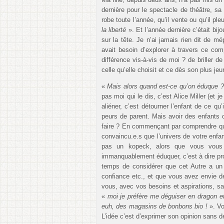
dernière pour le spectacle de théâtre, sa
robe toute l’année, qu’il vente ou qu’il ple
la liberté
». Et l’année dernière c’était bij
sur la tête. Je n’ai jamais rien dit de mép
avait besoin d’explorer à travers ce com
différence vis-à-vis de moi ? de briller de 
celle qu’elle choisit et ce dès son plus jeu
«
Mais alors quand est-ce qu’on éduque 
pas moi qui le dis, c’est Alice Miller (e
aliéner, c’est détourner l’enfant de ce qu
peurs de parent. Mais avoir des enfants 
faire ? En commençant par comprendre que
convaincu.e.s que l’univers de votre enfa
pas un kopeck, alors que vous vous 
immanquablement éduquer, c’est à dire pro
temps de considérer que cet Autre a un un
confiance etc., et que vous avez envie de
vous, avec vos besoins et aspirations, sa
«
moi je préfère me déguiser en dragon et 
euh, des magasins de bonbons bio !
». Vo
L’idée c’est d’exprimer son opinion sans dé