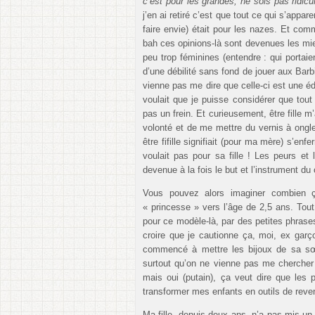
c’est pour les grandes, ne sois pas ridicu
j’en ai retiré c’est que tout ce qui s’appa
faire envie) était pour les nazes. Et comm
bah ces opinions-là sont devenues les mien
peu trop féminines (entendre : qui portaie
d’une débilité sans fond de jouer aux Bar
vienne pas me dire que celle-ci est une é
voulait que je puisse considérer que tout 
pas un frein. Et curieusement, être fille 
volonté et de me mettre du vernis à ongles
être fifille signifiait (pour ma mère) s’
voulait pas pour sa fille ! Les peurs e
devenue à la fois le but et l’instrument 
Vous pouvez alors imaginer combien ç
« princesse » vers l’âge de 2,5 ans. Tout
pour ce modèle-là, par des petites phrases,
croire que je cautionne ça, moi, ex garç
commencé à mettre les bijoux de sa sœu
surtout qu’on ne vienne pas me chercher
mais oui (putain), ça veut dire que les
transformer mes enfants en outils de reven
Ma fille, depuis deux ans, n’a pas mis un