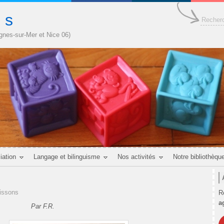
n s
agnes-sur-Mer et Nice 06)
iation
Langage et bilinguisme
Nos activités
Notre bibliothèqu
issons
R
a
Par F.R.