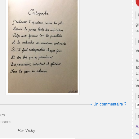
g
o
Vo
A
a
L
l'
V
Un commentaire ?
C
ges
issons
A
Par Vicky
at