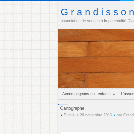
G r a n d i s s o 
association de soutien à la parentalité (C
Accompagnons nos enfants
L’assoc
Cartographe
Publié le 28 novembre 2016
par
Grand