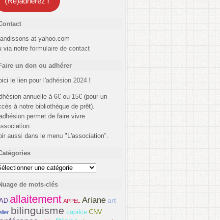
(Ré)adhérez !
Contact
randissons at yahoo.com
u via notre
formulaire de contact
Faire un don ou adhérer
ici le lien pour l'
adhésion 2024 !
dhésion annuelle à 6€ ou 15€ (pour un
ccès à notre bibliothèque de prêt).
'adhésion permet de faire vivre
association.
oir aussi dans le menu "L'association".
Catégories
atégories
Nuage de mots-clés
allaitement
Ariane
art
AD
APPEL
bilinguisme
caprice
CNV
elier