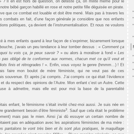
» ? Il en est hors de question, on déteste ça, on milite même pour le
notre bébé garçon habillé en rose et notre petite fille déguisée en pirate.
rouve que ce combat est louable et doit être mené. Mais pas à travers les
s combats en fait, d’une façon générale je considère que nos enfants
ions politiques, ça devient de l’instrumentalisation. Et nous ne voulons
erté à mes enfants quand à leur façon de s’exprimer, bizarrement lorsque
 bouche, j’avais un peu tendance à leur tomber dessus : «
Comment ça
 quoi tu vois ça, je peux savoir ?
» ou alors à moraliser à fond «
Les
s pas obligé de te conformer aux normes, chacun met ce qu’il veut et
iots finis et rétrogrades !
». Enfin, vous voyez le genre (hmmm…) ! Et
ais faire mon boulot de mère féministe, qui ne veut pas de ces
is souvenue. Et après j’ai compris. J’ai compris ce qui était l’évidence
 et du respect des opinions de l’Autre. Mon enfant c’est un Autre. Cette
reuse à admettre, mais elle est pour moi la base de la parentalité
ais enfant, le féminisme s’était invité chez-moi aussi. Je suis née en
3
re grandement besoin d’être féministe
. Sauf que cela était le problème
ent) mais pas le mien. Ainsi j’ai dû essuyer un certain nombre de
aient pas en adéquation avec les aspirations féministes de ma mère :
s pantalons te vont très bien et ils sont plus pratiques, le maquillage