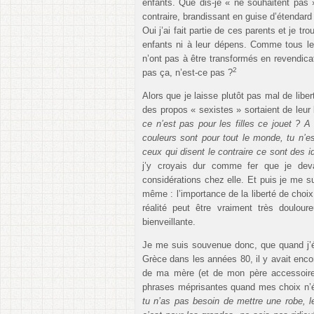
enfants. Que dis-je « ne souhaitent pas 
contraire, brandissant en guise d’étendard 
Oui j’ai fait partie de ces parents et je t
enfants ni à leur dépens. Comme tous le
n’ont pas à être transformés en revendicat
2
pas ça, n’est-ce pas ?
Alors que je laisse plutôt pas mal de lib
des propos « sexistes » sortaient de leur
ce n’est pas pour les filles ce jouet ? A
couleurs sont pour tout le monde, tu n’e
ceux qui disent le contraire ce sont des id
j’y croyais dur comme fer que je dev
considérations chez elle. Et puis je me su
même : l’importance de la liberté de choix
réalité peut être vraiment très doulou
bienveillante.
Je me suis souvenue donc, que quand j’ét
Grèce dans les années 80, il y avait enco
de ma mère (et de mon père accessoirem
phrases méprisantes quand mes choix n’ét
tu n’as pas besoin de mettre une robe, le