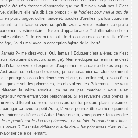
 prof a été très étonnée d’apprendre que ma fille n’en avait pas ! C’est
uve, d’ailleurs elle m’a dit à ce propos : «
le froid est pour moi le prix de
oux en plus : bague, collier, bracelet, boucles d’oreilles, parfois couronne
risant, je l’ai laissée vivre ce qu’elle avait à vivre, explorer ce qu’elle
portement vestimentaire. Besoin d’appartenance ? d’affirmation de sa
mille artifices ? Je dis oui à tout. Je dis oui au droit de ma fille d’être
ne âge, j’ai du mal avec la conception âgiste de la liberté.
? Jamais ?
» me direz-vous. Oui, jamais ! Éduquer c’est aliéner, ce n’est
t je suis absolument d’accord avec ça). Même éduquer au féminisme c’est
’il a l’élan de vivre, d’exprimer, d’expérimenter, à cause de ses propres
c’est aussi ce partage de valeurs, je ne sauras nier ça, alors comment
 le partage va dans les deux sens et que, naturellement, si vous êtes
nt – que ce soit les princesses, les chevaliers, les Pokemons – ne vaut
détenez la vérité absolue, ça ne va pas marcher : vous allez
jeter sur votre enfant votre personnalité. Si en revanche vous prenez le
ivers différent du votre, un univers qui lui procure plaisir, sécurité,
 partager ça avec le petit Autre, là vous pourrez être authentiquement
ns craindre d’aliéner cet Autre. Parce que là, vous pouvez toujours dire
je te prends sur le dos ma princesse, on va faire la tournée des bars,
us voyez ? C’est très différent que de dire «
les princesses c’est nul
».
valoriser celle de l’enfant.