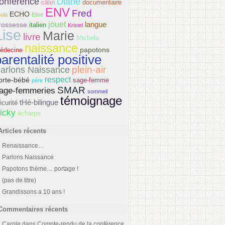
onférence
Diane
câlin
documentaire
ENV
Fred
ECHO
ula
Elise
jouet
langue
rossesse
italien
Kristel
Lise
Marie
livre
Michela
naissance
papotons
édecine
arentalité positive
plein-air
arlons Naissance
respect
orte-bébé
sage-femme
père
SMAR
age-femmeries
sommeil
témoignage
tHé-bilingue
écurité
icky
écharpe
Articles récents
Renaissance…
Parlons Naissance
Papotons thème… portage !
(pas de titre)
Grandissons a 10 ans !
Commentaires récents
Carole
dans
Compte-rendu de la conférence