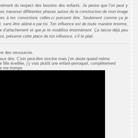
ormément du respect des besoins des enfants. Je pense que l’on peut y
sses traverser différentes phases autour de la construction de mon image
res à tes convictions celles-ci puissent être. Seulement comme ça je
i, sans être aliéné.e par toi. Ton influence est de toute manière énorme,
ure d’attachement et que je te modélise énormément. Ça laisse déjà peu
, préserve cette place de ton influence, s’il te plait.
er des ressources.
 veux dire. C’est peut-être sincère mais j’en doute quand même
 fille éveillée, j’y vois plutôt une enfant-perroquet, complètement
je me trompe.