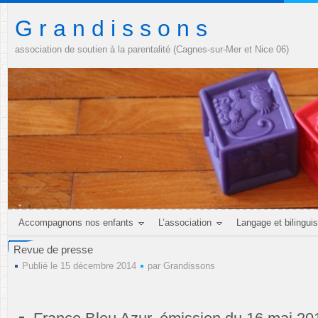
G r a n d i s s o n s
association de soutien à la parentalité (Cagnes-sur-Mer et Nice 06)
Accompagnons nos enfants
L’association
Langage et bilingui
Revue de presse
Publié le 15 décembre 2014
par
Grandissons