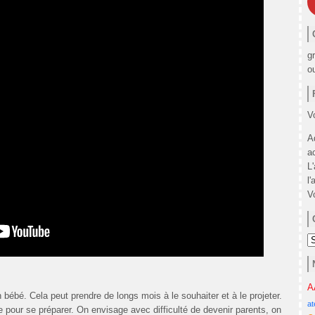
g
o
Vo
A
a
L
l'
V
C
A
 bébé. Cela peut prendre de longs mois à le souhaiter et à le projeter.
at
 pour se préparer. On envisage avec difficulté de devenir parents, on