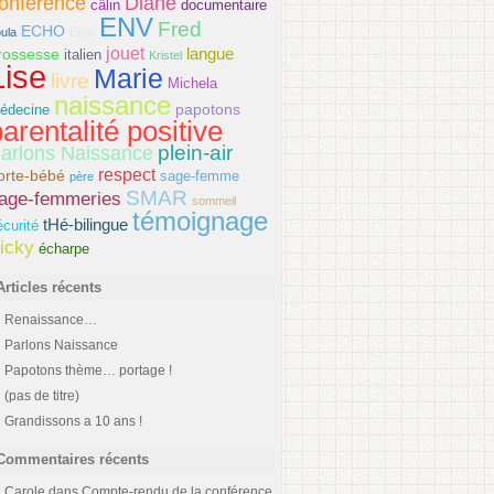
onférence
Diane
câlin
documentaire
ENV
Fred
ECHO
ula
Elise
jouet
langue
rossesse
italien
Kristel
Lise
Marie
livre
Michela
naissance
papotons
édecine
arentalité positive
plein-air
arlons Naissance
respect
orte-bébé
sage-femme
père
SMAR
age-femmeries
sommeil
témoignage
tHé-bilingue
écurité
icky
écharpe
Articles récents
Renaissance…
Parlons Naissance
Papotons thème… portage !
(pas de titre)
Grandissons a 10 ans !
Commentaires récents
Carole
dans
Compte-rendu de la conférence