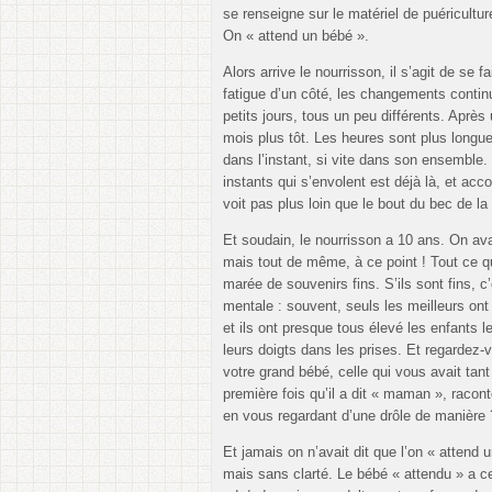
se renseigne sur le matériel de puéricultu
On « attend un bébé ».
Alors arrive le nourrisson, il s’agit de se fa
fatigue d’un côté, les changements contin
petits jours, tous un peu différents. Après
mois plus tôt. Les heures sont plus longu
dans l’instant, si vite dans son ensemble. 
instants qui s’envolent est déjà là, et ac
voit pas plus loin que le bout du bec de la
Et soudain, le nourrisson a 10 ans. On av
mais tout de même, à ce point ! Tout ce qu
marée de souvenirs fins. S’ils sont fins, 
mentale : souvent, seuls les meilleurs ont
et ils ont presque tous élevé les enfants l
leurs doigts dans les prises. Et regardez-
votre grand bébé, celle qui vous avait tan
première fois qu’il a dit « maman », racont
en vous regardant d’une drôle de manière ?
Et jamais on n’avait dit que l’on « attend u
mais sans clarté. Le bébé « attendu » a ce