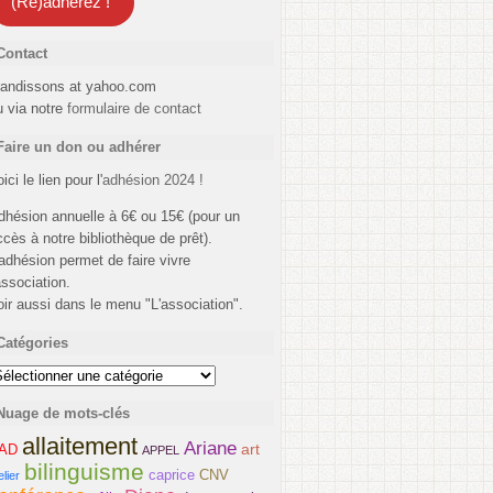
(Ré)adhérez !
Contact
randissons at yahoo.com
u via notre
formulaire de contact
Faire un don ou adhérer
ici le lien pour l'
adhésion 2024 !
dhésion annuelle à 6€ ou 15€ (pour un
ccès à notre bibliothèque de prêt).
'adhésion permet de faire vivre
association.
oir aussi dans le menu "L'association".
Catégories
atégories
Nuage de mots-clés
allaitement
Ariane
art
AD
APPEL
bilinguisme
caprice
CNV
elier