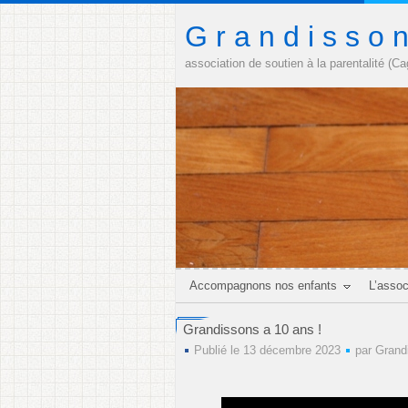
G r a n d i s s o 
association de soutien à la parentalité (C
Accompagnons nos enfants
L’assoc
Grandissons a 10 ans !
Publié le 13 décembre 2023
par
Grand