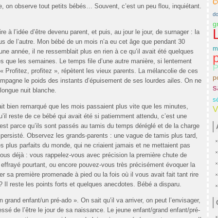
c
re, on observe tout petits bébés… Souvent, c’est un peu flou, inquiétant.
do
g
ire à l’idée d’être devenu parent, et puis, au jour le jour, de surnager : la
us de l’autre. Mon bébé de un mois n’a eu cet âge que pendant 30
m
 une année, il ne ressemblait plus en rien à ce qu’il avait été quelques
p
es que les semaines. Le temps file d’une autre manière, si lentement
P
« Profitez, profitez », répètent les vieux parents. La mélancolie de ces
p
compagne le poids des instants d’épuisement de ses lourdes ailes. On ne
s
 longue nuit blanche.
s
ait bien remarqué que les mois passaient plus vite que les minutes,
V
’il reste de ce bébé qui avait été si patiemment attendu, c’est une
c’est parce qu’ils sont passés au tamis du temps déréglé et de la charge
 persisté. Observez les grands-parents : une vague de tamis plus tard,
es plus parfaits du monde, qui ne criaient jamais et ne mettaient pas
vous déjà : vous rappelez-vous avec précision la première chute de
t effrayé pourtant, ou encore pouvez-vous très précisément évoquer la
er sa première promenade à pied ou la fois où il vous avait fait tant rire
 Il reste les points forts et quelques anecdotes. Bébé a disparu.
n grand enfant/un pré-ado ». On sait qu’il va arriver, on peut l’envisager,
ssé de l’être le jour de sa naissance. Le jeune enfant/grand enfant/pré-