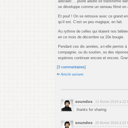
ado/ado:… jeune adulte se transforme dan
se développe comme un rameau filmé en a
Et pouf ! On se retrouve avec ce grand enfa
qu’il est. C’est un peu magique, en fait.
Au rythme de celles qui étaient nos bébée
en ce mois de décembre sa 10e bougie.
Pendant ces dix années, a-t-elle permis à 
compagnie, ou du soutien, ou des réponse
espérons continuer encore et encore. Grand
[3 commentaires]
Article suivant
soundos
12 février 2024 à 22
thanks for sharing
soundos
20 février 2024 à 22