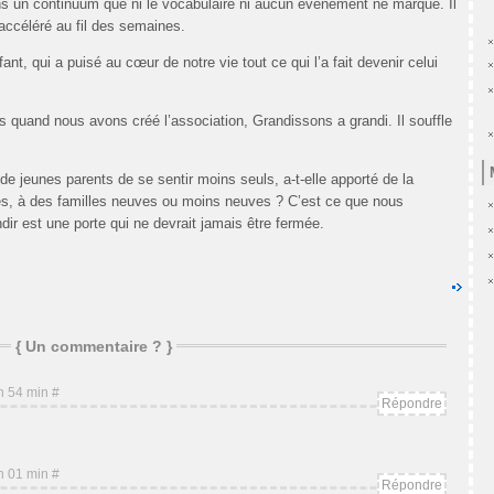
s un continuum que ni le vocabulaire ni aucun événement ne marque. Il
ccéléré au fil des semaines.
nt, qui a puisé au cœur de notre vie tout ce qui l’a fait devenir celui
s quand nous avons créé l’association, Grandissons a grandi. Il souffle
de jeunes parents de se sentir moins seuls, a-t-elle apporté de la
s, à des familles neuves ou moins neuves ? C’est ce que nous
ir est une porte qui ne devrait jamais être fermée.
{
Un commentaire ?
}
 h 54 min
#
Répondre
 h 01 min
#
Répondre