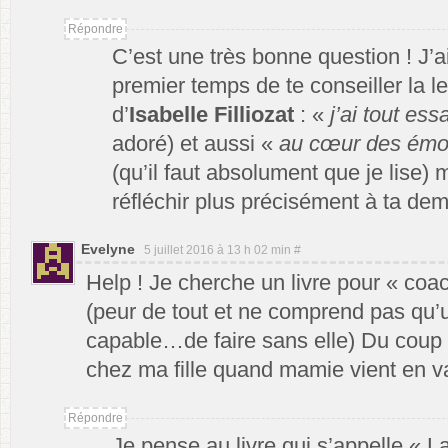
Répondre
C’est une très bonne question ! J’a
premier temps de te conseiller la le
d’
Isabelle Filliozat
: «
j’ai tout ess
adoré) et aussi «
au cœur des émot
(qu’il faut absolument que je lise)
réfléchir plus précisément à ta de
Evelyne
5 juillet 2016 à 13 h 02 min
#
Help ! Je cherche un livre pour « co
(peur de tout et ne comprend pas qu’u
capable…de faire sans elle) Du coup
chez ma fille quand mamie vient en 
Répondre
Je pense au livre qui s’appelle « L