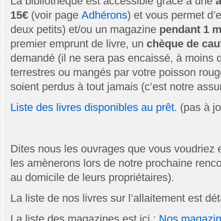
La bibliothèque est accessible grâce à une
a
15€
(voir page
Adhérons
) et vous permet d’
deux petits) et/ou un magazine
pendant 1 m
premier emprunt de livre, un
chèque de cau
demandé (il ne sera pas encaissé, à moins q
terrestres ou mangés par votre poisson roug
soient perdus à tout jamais (c’est notre assu
Liste des livres disponibles au prêt
. (pas à j
Dites nous les ouvrages que vous voudriez 
les amènerons lors de notre prochaine rencon
au domicile de leurs propriétaires).
La liste de nos livres sur l’allaitement est dé
L
a liste des magazines est ici :
Nos magazi