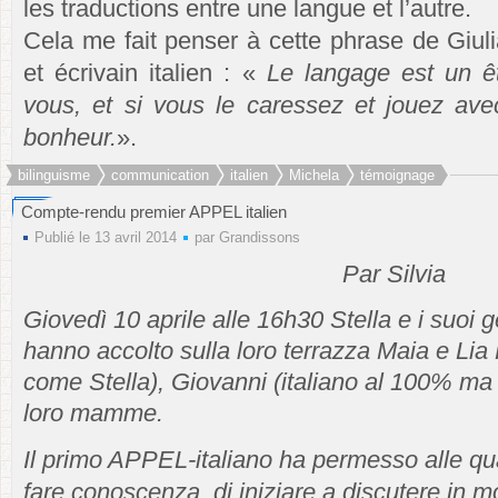
les traductions entre une langue et l’autre.
Cela me fait penser à cette phrase de Giul
et écrivain italien : «
Le langage est un êt
vous, et si vous le caressez et jouez avec
bonheur.
».
bilinguisme
communication
italien
Michela
témoignage
Compte-rendu premier APPEL italien
Publié le 13 avril 2014
par
Grandissons
Par Silvia
Giovedì 10 aprile alle 16h30 Stella e i suoi 
hanno accolto sulla loro terrazza Maia e Lia 
come Stella), Giovanni (italiano al 100% ma 
loro mamme.
Il primo APPEL-italiano ha permesso alle qua
fare conoscenza, di iniziare a discutere in m