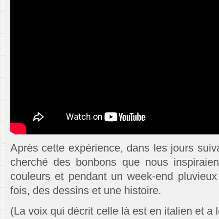
Après cette expérience, dans les jours sui
cherché des bonbons que nous inspiraient
couleurs et pendant un week-end pluvieux
fois, des dessins et une histoire.
(La voix qui décrit celle là est en italien et a