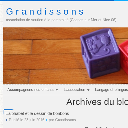
G r a n d i s s o n s
association de soutien à la parentalité (Cagnes-sur-Mer et Nice 06)
Accompagnons nos enfants
L’association
Langage et bilingui
Archives du bl
L’alphabet et le dessin de bonbons
Publié le 23 juin 2016
par
Grandissons