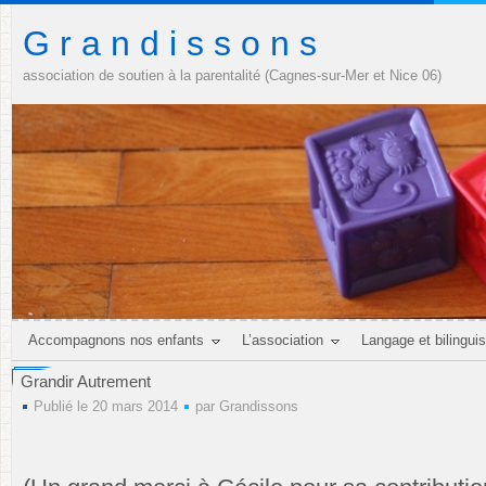
G r a n d i s s o n s
association de soutien à la parentalité (Cagnes-sur-Mer et Nice 06)
Accompagnons nos enfants
L’association
Langage et bilingui
Grandir Autrement
Publié le 20 mars 2014
par
Grandissons