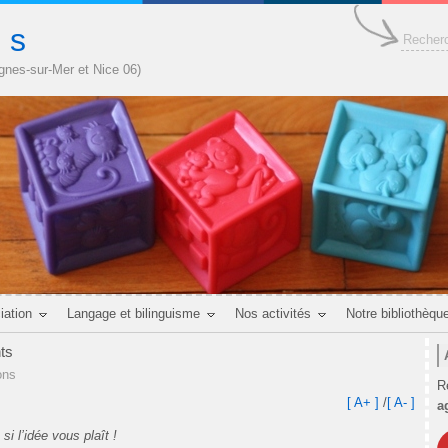
n s
agnes-sur-Mer et Nice 06)
iation
Langage et bilinguisme
Nos activités
Notre bibliothèqu
nts
ons
R
[ A+ ]
/
[ A- ]
a
i l’idée vous plaît !