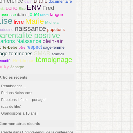
onférence
Diane
câlin
documentaire
ENV
Fred
ECHO
ula
Elise
jouet
langue
rossesse
italien
Kristel
Lise
Marie
livre
Michela
naissance
papotons
édecine
arentalité positive
plein-air
arlons Naissance
respect
orte-bébé
sage-femme
père
SMAR
age-femmeries
sommeil
témoignage
tHé-bilingue
écurité
icky
écharpe
Articles récents
Renaissance…
Parlons Naissance
Papotons thème… portage !
(pas de titre)
Grandissons a 10 ans !
Commentaires récents
Carole
dans
Compte-rendu de la conférence