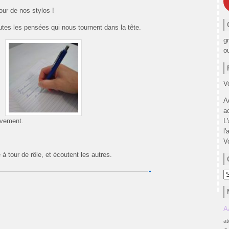
our de nos stylos !
utes les pensées qui nous tournent dans la tête.
g
o
Vo
A
a
L
ivement.
l'
V
 à tour de rôle, et écoutent les autres.
C
A
at