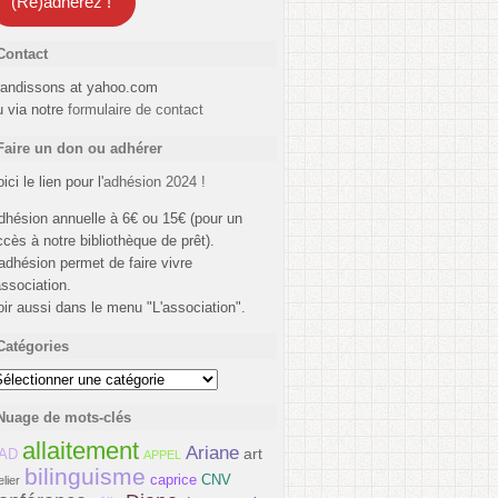
(Ré)adhérez !
Contact
randissons at yahoo.com
u via notre
formulaire de contact
Faire un don ou adhérer
ici le lien pour l'
adhésion 2024 !
dhésion annuelle à 6€ ou 15€ (pour un
ccès à notre bibliothèque de prêt).
'adhésion permet de faire vivre
association.
oir aussi dans le menu "L'association".
Catégories
atégories
Nuage de mots-clés
allaitement
Ariane
art
AD
APPEL
bilinguisme
caprice
CNV
elier