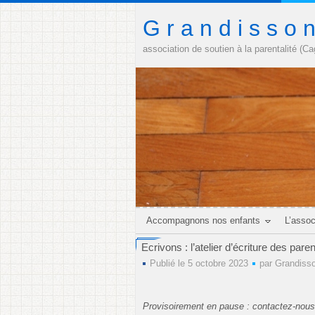
G r a n d i s s o 
association de soutien à la parentalité (C
Accompagnons nos enfants
L’assoc
Ecrivons : l’atelier d’écriture des pare
Publié le 5 octobre 2023
par
Grandiss
Provisoirement en pause : contactez-nous s