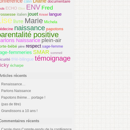
onférence
Diane
câlin
documentaire
ENV
Fred
ECHO
ula
Elise
jouet
langue
rossesse
italien
Kristel
Lise
Marie
livre
Michela
naissance
papotons
édecine
arentalité positive
plein-air
arlons Naissance
respect
orte-bébé
sage-femme
père
SMAR
age-femmeries
sommeil
témoignage
tHé-bilingue
écurité
icky
écharpe
Articles récents
Renaissance…
Parlons Naissance
Papotons thème… portage !
(pas de titre)
Grandissons a 10 ans !
Commentaires récents
Carole
dans
Compte-rendu de la conférence