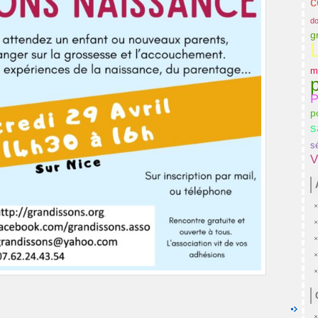
c
do
g
m
p
P
p
s
s
V