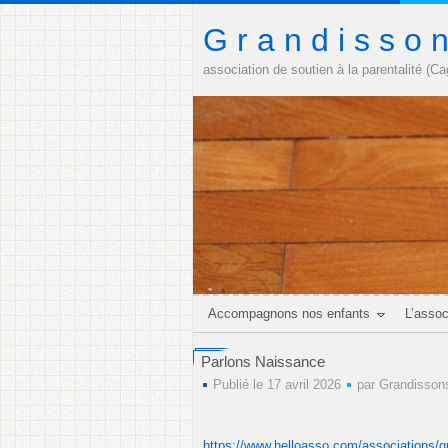
G r a n d i s s o 
association de soutien à la parentalité (C
Accompagnons nos enfants
L’assoc
Parlons Naissance
Publié le 17 avril 2026
par
Grandisson
https://www.helloasso.com/associations/