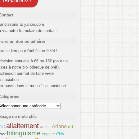
(Ré)adhérez !
Contact
randissons at yahoo.com
u via notre
formulaire de contact
Faire un don ou adhérer
ici le lien pour l'
adhésion 2024 !
dhésion annuelle à 6€ ou 15€ (pour un
ccès à notre bibliothèque de prêt).
'adhésion permet de faire vivre
association.
oir aussi dans le menu "L'association".
Catégories
atégories
Nuage de mots-clés
allaitement
Ariane
art
AD
APPEL
bilinguisme
caprice
CNV
elier