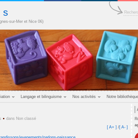
n s
agnes-sur-Mer et Nice 06)
iation
Langage et bilinguisme
Nos activités
Notre bibliothèqu
s
dans
Non classé
R
a
[ A+ ]
/
[ A- ]
grandissons/evenements/parlons-naissance