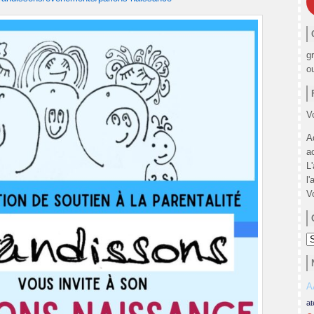
g
o
Vo
A
a
L
l'
V
C
A
at