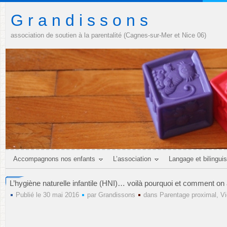
G r a n d i s s o n s
association de soutien à la parentalité (Cagnes-sur-Mer et Nice 06)
Accompagnons nos enfants
L’association
Langage et bilingui
L’hygiène naturelle infantile (HNI)… voilà pourquoi et comment on a
Publié le 30 mai 2016
par
Grandissons
dans
Parentage proximal
,
Vi