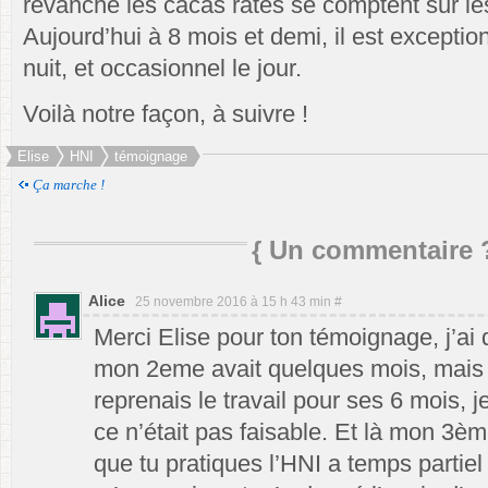
revanche les cacas ratés se comptent sur le
Aujourd’hui à 8 mois et demi, il est exception
nuit, et occasionnel le jour.
Voilà notre façon, à suivre !
Elise
HNI
témoignage
Ça marche !
{
Un commentaire 
Alice
25 novembre 2016 à 15 h 43 min
#
Merci Elise pour ton témoignage, j’ai
mon 2eme avait quelques mois, mai
reprenais le travail pour ses 6 mois, j
ce n’était pas faisable. Et là mon 3èm
que tu pratiques l’HNI a temps partie