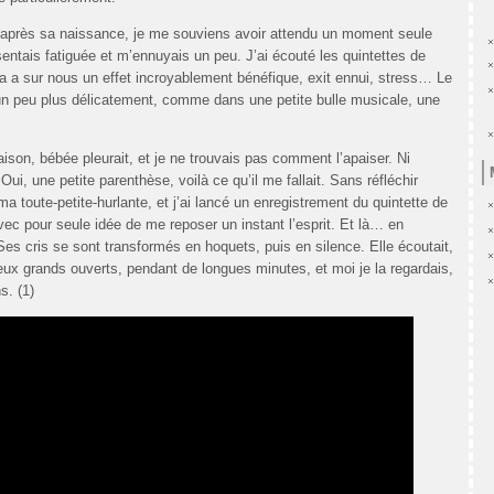
é après sa naissance, je me souviens avoir attendu un moment seule
tais fatiguée et m’ennuyais un peu. J’ai écouté les quintettes de
a a sur nous un effet incroyablement bénéfique, exit ennui, stress… Le
un peu plus délicatement, comme dans une petite bulle musicale, une
aison, bébée pleurait, et je ne trouvais pas comment l’apaiser. Ni
i, une petite parenthèse, voilà ce qu’il me fallait. Sans réfléchir
a toute-petite-hurlante, et j’ai lancé un enregistrement du quintette de
ec pour seule idée de me reposer un instant l’esprit. Et là… en
s cris se sont transformés en hoquets, puis en silence. Elle écoutait,
 yeux grands ouverts, pendant de longues minutes, et moi je la regardais,
s. (1)