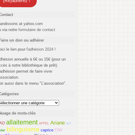
(Ré)adhérez !
Contact
randissons at yahoo.com
u via notre
formulaire de contact
Faire un don ou adhérer
ici le lien pour l'
adhésion 2024 !
dhésion annuelle à 6€ ou 15€ (pour un
ccès à notre bibliothèque de prêt).
'adhésion permet de faire vivre
association.
oir aussi dans le menu "L'association".
Catégories
atégories
Nuage de mots-clés
allaitement
Ariane
art
AD
APPEL
bilinguisme
caprice
CNV
elier