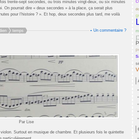
c
fois trente-sept secondes, ou trois minutes vingt-deux, ou six minutes
oi. On pourrait dire « deux secondes » à la place, ça serait plus
do
nutes pour l’histoire ? ». Et hop, deux secondes plus tard, me voilà
g
Un commentaire ?
dien
temps
m
p
P
p
s
s
V
Par Lise
violon. Surtout en musique de chambre. Et plusieurs fois le quintette
e particulièrement.