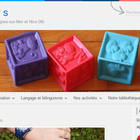
n s
agnes-sur-Mer et Nice 06)
iation
Langage et bilinguisme
Nos activités
Notre bibliothèqu
ns
R
a