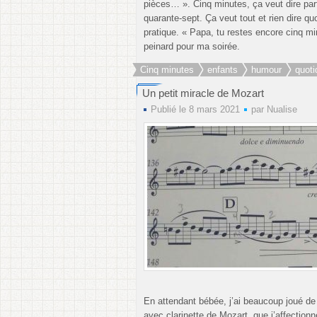
pièces… ». Cinq minutes, ça veut dire par
quarante-sept. Ça veut tout et rien dire qu
pratique. « Papa, tu restes encore cinq mi
peinard pour ma soirée.
Cinq minutes
enfants
humour
quoti
Un petit miracle de Mozart
Publié le 8 mars 2021
par
Nualise
En attendant bébée, j’ai beaucoup joué de 
avec clarinette de Mozart, que j’affectionn