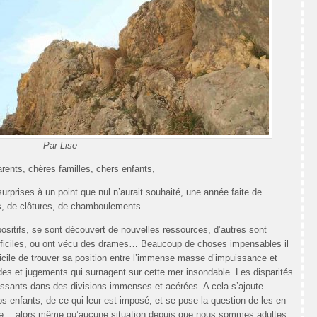
Par Lise
rents, chères familles, chers enfants,
rprises à un point que nul n’aurait souhaité, une année faite de
es, de clôtures, de chamboulements…
positifs, se sont découvert de nouvelles ressources, d’autres sont
ifficiles, ou ont vécu des drames… Beaucoup de choses impensables il
icile de trouver sa position entre l’immense masse d’impuissance et
des et jugements qui surnagent sur cette mer insondable. Les disparités
passants dans des divisions immenses et acérées. A cela s’ajoute
s enfants, de ce qui leur est imposé, et se pose la question de les en
erme… alors même qu’aucune situation depuis que nous sommes adultes