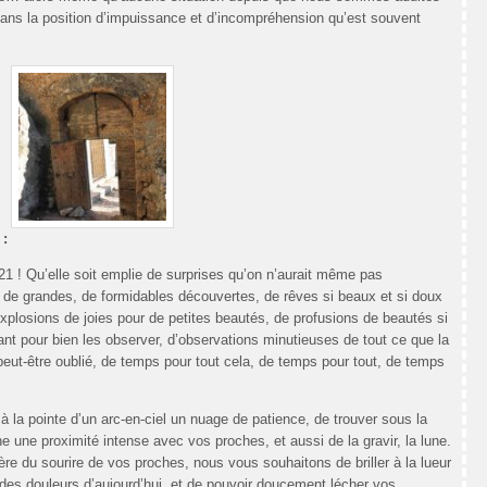
dans la position d’impuissance et d’incompréhension qu’est souvent
 :
1 ! Qu’elle soit emplie de surprises qu’on n’aurait même pas
, de grandes, de formidables découvertes, de rêves si beaux et si doux
explosions de joies pour de petites beautés, de profusions de beautés si
ant pour bien les observer, d’observations minutieuses de tout ce que la
 peut-être oublié, de temps pour tout cela, de temps pour tout, de temps
à la pointe d’un arc-en-ciel un nuage de patience, de trouver sous la
une une proximité intense avec vos proches, et aussi de la gravir, la lune.
re du sourire de vos proches, nous vous souhaitons de briller à la lueur
 des douleurs d’aujourd’hui, et de pouvoir doucement lécher vos