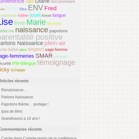
onférence
Diane
câlin
documentaire
ENV
Fred
ECHO
ula
Elise
jouet
langue
rossesse
italien
Kristel
Lise
Marie
livre
Michela
naissance
papotons
édecine
arentalité positive
plein-air
arlons Naissance
respect
orte-bébé
sage-femme
père
SMAR
age-femmeries
sommeil
témoignage
tHé-bilingue
écurité
icky
écharpe
Articles récents
Renaissance…
Parlons Naissance
Papotons thème… portage !
(pas de titre)
Grandissons a 10 ans !
Commentaires récents
Carole
dans
Compte-rendu de la conférence