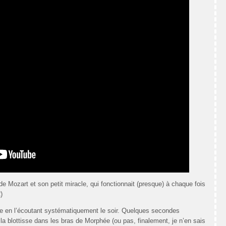
aide Mozart et son petit miracle, qui fonctionnait (presque) à chaque fois
)
e en l’écoutant systématiquement le soir. Quelques secondes
 la blottisse dans les bras de Morphée (ou pas, finalement, je n’en sais