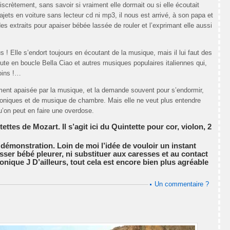
discrètement, sans savoir si vraiment elle dormait ou si elle écoutait
ets en voiture sans lecteur cd ni mp3, il nous est arrivé, à son papa et
es extraits pour apaiser bébée lassée de rouler et l’exprimant elle aussi
 ! Elle s’endort toujours en écoutant de la musique, mais il lui faut des
oute en boucle Bella Ciao et autres musiques populaires italiennes qui,
oins !…
ment apaisée par la musique, et la demande souvent pour s’endormir,
iques et de musique de chambre. Mais elle ne veut plus entendre
qu’on peut en faire une overdose.
ettes de Mozart. Il s’agit ici du Quintette pour cor, violon, 2
de démonstration. Loin de moi l’idée de vouloir un instant
isser bébé pleurer, ni substituer aux caresses et au contact
onique J D’ailleurs, tout cela est encore bien plus agréable
Un commentaire ?