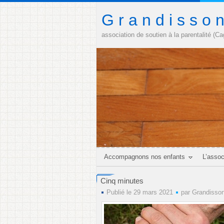
G r a n d i s s o 
association de soutien à la parentalité (C
Accompagnons nos enfants
L’assoc
Cinq minutes
Publié le 29 mars 2021
par
Grandisso