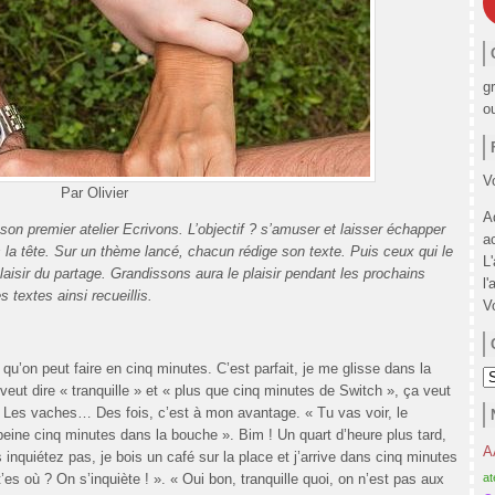
g
o
Vo
Par Olivier
A
n premier atelier Ecrivons. L’objectif ? s’amuser et laisser échapper
a
 la tête. Sur un thème lancé, chacun rédige son texte. Puis ceux qui le
L
plaisir du partage. Grandissons aura le plaisir pendant les prochains
l'
 textes ainsi recueillis.
V
 qu’on peut faire en cinq minutes. C’est parfait, je me glisse dans la
C
veut dire « tranquille » et « plus que cinq minutes de Switch », ça veut
). Les vaches… Des fois, c’est à mon avantage. « Tu vas voir, le
ine cinq minutes dans la bouche ». Bim ! Un quart d’heure plus tard,
A
inquiétez pas, je bois un café sur la place et j’arrive dans cinq minutes
at
t’es où ? On s’inquiète ! ». « Oui bon, tranquille quoi, on n’est pas aux