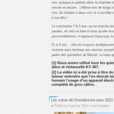
rien, puisque je quittais alors la chambre 
encore et encore…) Même lors de longs traj
moi, de chanter à deux voix et à tue-tête d
à tue-tête !
La conclusion ? A 3 ans, ça ne marche plus
paroles, et cela va faire 6 mois qu’elle éc
personnellement, m’apaisent beaucoup m
Et à 8 ans… elle est toujours prodigieuse
revenue avec bonheur aux œuvres symphon
parler des quintettes de Mozart, à croire 
(1) Nous avons utilisé tous les quint
altos et violoncelle KV 407.
(2) La vidéo ici a été prise à titre 
laisser entendre que l’on devrait la
humain l’usage d’un appareil électr
complété de gros câlins.
Les vœux de Grandissons pour 2021
Publié le 2 janvier 2021
par
Nualise