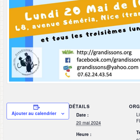
DÉTAILS
ORG
Ajouter au calendrier
L
Date :
F
20 mai 2024
T
Heure :