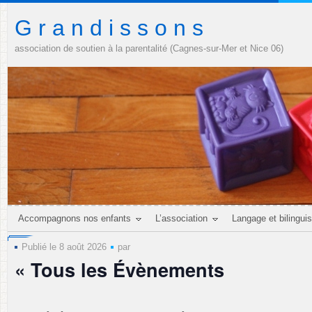
G r a n d i s s o n s
association de soutien à la parentalité (Cagnes-sur-Mer et Nice 06)
Accompagnons nos enfants
L’association
Langage et bilingui
Publié le 8 août 2026
par
« Tous les Évènements