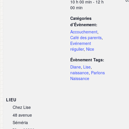
0
10 h 00 min - 12 h
00 min
Catégories
d’Évènement:
Accouchement
,
Café des parents
,
Evénement
régulier
,
Nice
Évènement Tags:
Diane
,
Lise
,
naissance
,
Parlons
Naissance
LIEU
Chez Lise
48 avenue
Séméria