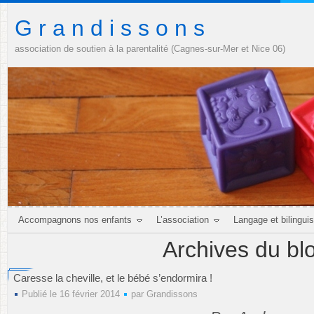
G r a n d i s s o n s
association de soutien à la parentalité (Cagnes-sur-Mer et Nice 06)
Accompagnons nos enfants
L’association
Langage et bilingui
Archives du bl
Caresse la cheville, et le bébé s’endormira !
Publié le 16 février 2014
par
Grandissons