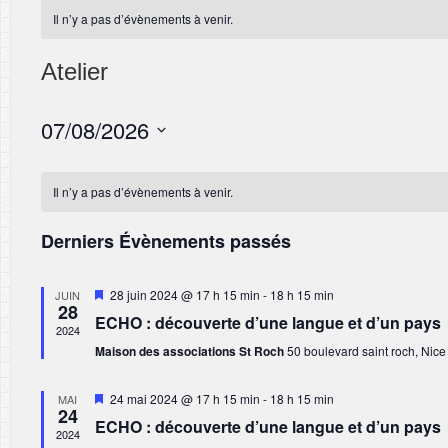
Il n’y a pas d’évènements à venir.
Atelier
07/08/2026
Sélectionnez
une
Il n’y a pas d’évènements à venir.
date.
Derniers Évènements passés
Mis
28 juin 2024 @ 17 h 15 min
-
18 h 15 min
JUIN
28
en
ECHO : découverte d’une langue et d’un pays
avant
2024
Maison des associations St Roch
50 boulevard saint roch, Nice
Mis
24 mai 2024 @ 17 h 15 min
-
18 h 15 min
MAI
24
en
ECHO : découverte d’une langue et d’un pays
avant
2024