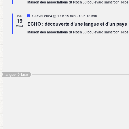
Maison des associations St Roch
50 boulevard saint roch, Nice
Mis
19 avril 2024 @ 17 h 15 min
-
18 h 15 min
AVR
19
en
ECHO : découverte d’une langue et d’un pays
avant
2024
Maison des associations St Roch
50 boulevard saint roch, Nice
langue
Lise